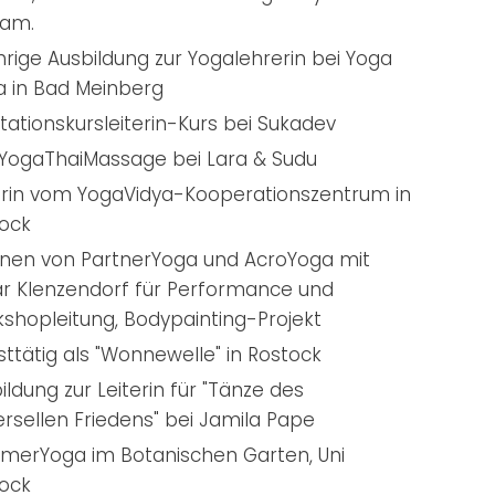
ram.
hrige Ausbildung zur Yogalehrerin bei Yoga
a in Bad Meinberg
tationskursleiterin-Kurs bei Sukadev
YogaThaiMassage bei Lara & Sudu
erin vom YogaVidya-Kooperationszentrum in
ock
rnen von PartnerYoga und AcroYoga mit
r Klenzendorf für Performance und
shopleitung, Bodypainting-Projekt
sttätig als "Wonnewelle" in Rostock
ildung zur Leiterin für "Tänze des
ersellen Friedens" bei Jamila Pape
erYoga im Botanischen Garten, Uni
ock