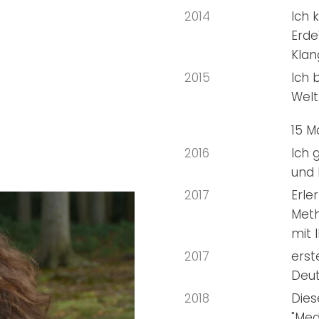
2014
Ich 
Erde
Kla
2015
Ich 
Welt
15 M
2016
Ich 
und 
2017
Erle
Meth
mit 
2017
erst
Deut
2018
Dies
"Med