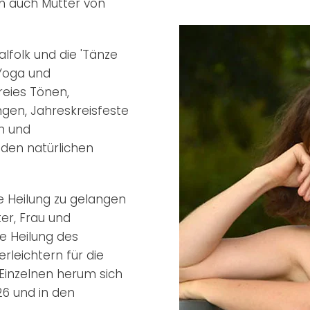
in auch Mutter von
lfolk und die 'Tänze
aYoga und
reies Tönen,
gen, Jahreskreisfeste
n und
den natürlichen
re Heilung zu gelangen
er, Frau und
e Heilung des
rleichtern für die
 Einzelnen herum sich
26 und in den