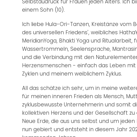
Selbstaudruck für Frauen jeden Alters. Ich b
einem Sohn (10).
Ich liebe Hula-Ori-Tanzen, Kreistänze vom Ba
des universellen Friedens', weibliches Hath
MeridianYoga, Bhakti Yoga und Ritualarbeit, f
Wassertrommeln, Seelensprache, Mantrasin
und die Verbindung mit den Naturelemente
Herzensmenschen - einfach das Leben mit 
Zyklen und meinem weiblichem Zyklus.
All das schätze ich sehr, um in meine weite
für meinen inneren Frieden als Mensch, Mutt
zyklusbewusste Unternehmerin und somit di
kollektiven Herzens und der Gesellschaft zu e
Neue Erde, die aus uns selbst und um jeden
nun gebiert und entsteht in diesem Jahr 20