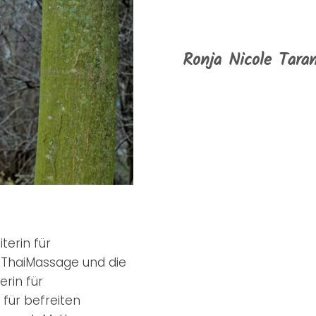
Ronja Nicole Tara
terin für
aThaiMassage und die
erin für
ür befreiten