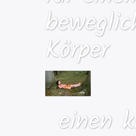
beweglic
Körper
einen k